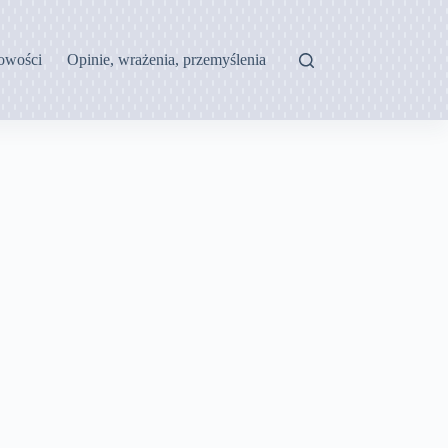
owości
Opinie, wrażenia, przemyślenia