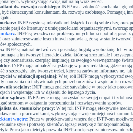
jonalnych, wykorzystując swoją naturalną wrażliwość.
ultant ds. rozwoju osobistego:
INFP mają zdolność słuchania i głębo
 być skutecznymi konsultantami ds. rozwoju osobistego. Pomagają in
cjału.
iotekarz:
INFP często są miłośnikami książek i cenią sobie ciszę oraz 
zenie pasji do literatury z umiejętnościami organizacyjnymi, tworząc
nnikarz
: INFP są wrażliwi na problemy innych ludzi i potrafią pisać z
 oraz zainteresowanie losem innych sprawiają, że są w stanie tworzyć 
tów społecznych.
rz:
INFP są naturalnie twórczy i posiadają bogatą wyobraźnię. Ich wra
 pomagają im tworzyć literackie dzieła, które są zrozumiałe i przystępn
ę czy scenariusze, czerpiąc inspirację ze swojego wewnętrznego świata
ktor
: INFP mogą odnaleźć satysfakcję w pracy redaktora, gdzie mogą
ść o szczegóły, aby tworzyć treści, które są zarówno informacyjne, jak i
zyciel w edukacji specjalnej
: W tej roli INFP mogą wykorzystać swo
dy nauczania do indywidualnych potrzeb uczniów i wspierać ich rozwó
ownik socjalny
: INFP mogą znaleźć satysfakcję w pracy jako pracow
cjach i wspierając ich w dążeniu do lepszego życia.
ator sądowy
: INFP-owie mogą korzystać ze swojej empatii i zdolnoś
gać stronom w osiąganiu porozumienia i rozwiązywaniu sporów.
jalista ds. stosunków pracy
: W tej roli INFP mogą efektywnie medio
odawcami a pracownikami, wykorzystując swoje umiejętności komunika
ektant wnętrz
: Praca w projektowaniu wnętrz daje INFP-om możliwość
idualne style i potrzeby klientów, łącząc estetykę z funkcjonalnością.
etyk
: Praca jako dietetyk pozwala INFP-om łączyć zainteresowanie z