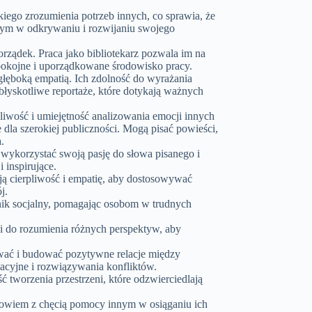
kiego zrozumienia potrzeb innych, co sprawia, że
nym w odkrywaniu i rozwijaniu swojego
porządek. Praca jako bibliotekarz pozwala im na
 spokojne i uporządkowane środowisko pracy.
 głęboką empatią. Ich zdolność do wyrażania
błyskotliwe reportaże, które dotykają ważnych
żliwość i umiejętność analizowania emocji innych
e dla szerokiej publiczności. Mogą pisać powieści,
.
 wykorzystać swoją pasję do słowa pisanego i
 inspirujące.
ją cierpliwość i empatię, aby dostosowywać
j.
nik socjalny, pomagając osobom w trudnych
ci do rozumienia różnych perspektyw, aby
wać i budować pozytywne relacje między
cyjne i rozwiązywania konfliktów.
 tworzenia przestrzeni, które odzwierciedlają
drowiem z chęcią pomocy innym w osiąganiu ich