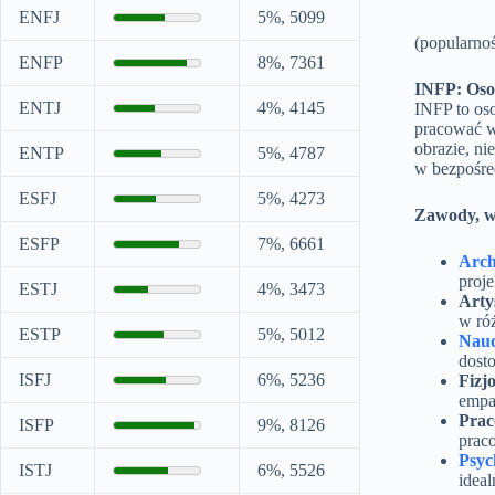
ENFJ
5%, 5099
(popularno
ENFP
8%, 7361
INFP: Osob
ENTJ
4%, 4145
INFP to oso
pracować w
obrazie, ni
ENTP
5%, 4787
w bezpośred
ESFJ
5%, 4273
Zawody, w 
ESFP
7%, 6661
Arch
proje
ESTJ
4%, 3473
Arty
w róż
ESTP
5%, 5012
Nauc
dosto
ISFJ
6%, 5236
Fizj
empa
Prac
ISFP
9%, 8126
prac
Psyc
ISTJ
6%, 5526
idea