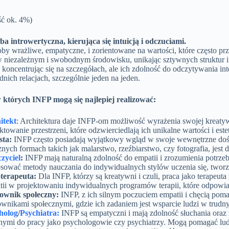
ść ok. 4%)
a introwertyczna, kierująca się intuicją i odczuciami.
by wrażliwe, empatyczne, i zorientowane na wartości, które często pr
 niezależnym i swobodnym środowisku, unikając sztywnych struktur i
e koncentrując się na szczegółach, ale ich zdolność do odczytywania in
nich relacjach, szczególnie jeden na jeden.
których INFP mogą się najlepiej realizować:
itekt
: Architektura daje INFP-om możliwość wyrażenia swojej kreatyw
ktowanie przestrzeni, które odzwierciedlają ich unikalne wartości i este
sta:
INFP często posiadają wyjątkowy wgląd w swoje wewnętrzne doś
nych formach takich jak malarstwo, rzeźbiarstwo, czy fotografia, jest
zyciel
:
INFP mają naturalną zdolność do empatii i zrozumienia potrzeb
sować metody nauczania do indywidualnych stylów uczenia się, tworząc
oterapeuta:
Dla INFP, którzy są kreatywni i czuli, praca jako terapeut
tii w projektowaniu indywidualnych programów terapii, które odpowiad
ownik społeczny:
INFP, z ich silnym poczuciem empatii i chęcią po
ownikami społecznymi, gdzie ich zadaniem jest wsparcie ludzi w trudn
holog
/
Psychiatra:
INFP są empatyczni i mają zdolność słuchania oraz 
lnymi do pracy jako psychologowie czy psychiatrzy. Mogą pomagać 