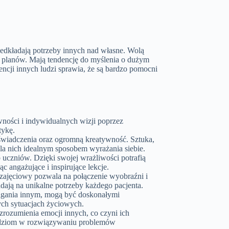
zedkładają potrzeby innych nad własne. Wolą
 planów. Mają tendencję do myślenia o dużym
tencji innych ludzi sprawia, że są bardzo pomocni
ności i indywidualnych wizji poprzez
tykę.
wiadczenia oraz ogromną kreatywność. Sztuka,
 dla nich idealnym sposobem wyrażania siebie.
 uczniów. Dzięki swojej wrażliwości potrafią
 angażujące i inspirujące lekcje.
a zajęciowy pozwala na połączenie wyobraźni i
ają na unikalne potrzeby każdego pacjenta.
magania innym, mogą być doskonałymi
ych sytuacjach życiowych.
zrozumienia emocji innych, co czyni ich
ludziom w rozwiązywaniu problemów