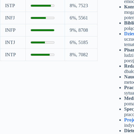
emoc
ISTP
8%, 7523
Kons
mogą
poten
INFJ
6%, 5561
Bibl
połąc
INFP
9%, 8708
Dzie
uczuć
INTJ
6%, 5185
tema
Pisa
INTP
8%, 7082
ludzi
poezj
Reda
dbało
Nauc
meto
Prac
sytua
Medi
poma
Spec
prac
Proj
indyw
Diet