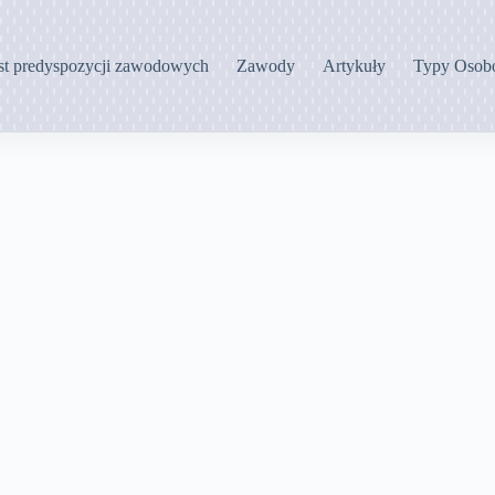
st predyspozycji zawodowych
Zawody
Artykuły
Typy Osob