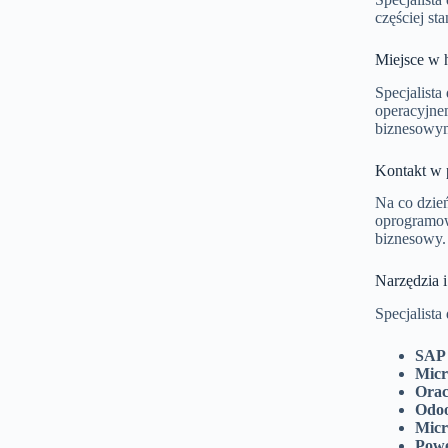
częściej s
Miejsce w h
Specjalista
operacyjne
biznesowym
Kontakt w 
Na co dzień
oprogramow
biznesowy.
Narzędzia i
Specjalista
SAP
Micr
Orac
Odo
Micr
Powe