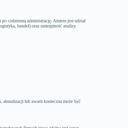
po codzienną administrację. Atutem jest udział
istyka, handel) oraz umiejętność analizy
, aktualizacji lub awarii konieczna może być
narodowych firmach praca zdalna jest coraz