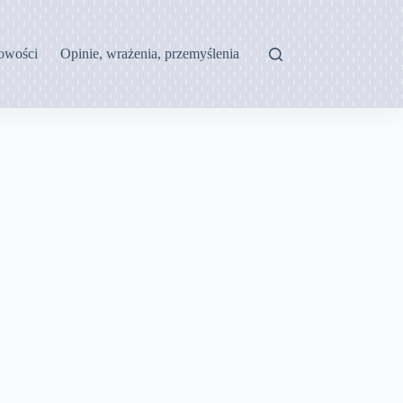
owości
Opinie, wrażenia, przemyślenia