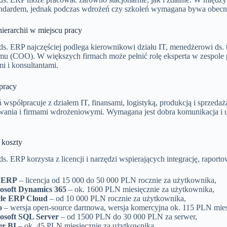
tandardem, jednak podczas wdrożeń czy szkoleń wymagana bywa obecn
ierarchii w miejscu pracy
 ds. ERP najczęściej podlega kierownikowi działu IT, menedżerowi ds. 
mu (COO). W większych firmach może pełnić rolę eksperta w zespole 
i i konsultantami.
pracy
 współpracuje z działem IT, finansami, logistyką, produkcją i sprzedaż
ania i firmami wdrożeniowymi. Wymagana jest dobra komunikacja i um
 koszty
 ds. ERP korzysta z licencji i narzędzi wspierających integrację, raport
 ERP
– licencja od 15 000 do 50 000 PLN rocznie za użytkownika,
osoft Dynamics 365
– ok. 1600 PLN miesięcznie za użytkownika,
le ERP Cloud
– od 10 000 PLN rocznie za użytkownika,
o
– wersja open-source darmowa, wersja komercyjna ok. 115 PLN mies
osoft SQL Server
– od 1500 PLN do 30 000 PLN za serwer,
r BI
– ok. 45 PLN miesięcznie za użytkownika,