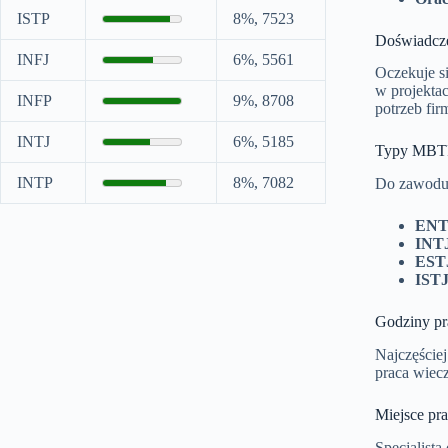
ISTP
8%, 7523
Doświadcz
INFJ
6%, 5561
Oczekuje si
w projekta
INFP
9%, 8708
potrzeb fi
INTJ
6%, 5185
Typy MBT
INTP
8%, 7082
Do zawodu n
ENT
INT
EST
IST
Godziny pr
Najczęściej
praca wiec
Miejsce pr
Specjalista