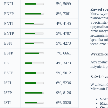
ENFJ
5%, 5099
Zawód spec
ENFP
8%, 7361
kluczowym 
planowania
Specjalista
ENTJ
4%, 4145
optymaliza
biznesowyc
ENTP
5%, 4787
zrozumienia
łącznika m
ESFJ
5%, 4273
techniczną
ESFP
7%, 6661
Wykształce
Aby zostać 
ESTJ
4%, 3473
inżynierii 
ESTP
5%, 5012
Zaświadczen
ISFJ
6%, 5236
W zależnoś
Microsoft D
ISFP
9%, 8126
SAP 
ISTJ
6%, 5526
Micr
Orac