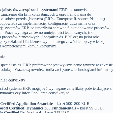
jalisty ds. zarządzania systemami ERP
to stanowisko o
znaczeniu dla firm korzystających z oprogramowania do
 zasobów przedsiębiorstwa (ERP – Enterprise Resource Planning).
 odpowiada za implementację, konfigurację, utrzymanie oraz
cję systemów ERP, co umożliwia sprawne funkcjonowanie procesów
h. Praca wymaga zarówno umiejętności technicznych, jak i
 procesów biznesowych. Specjalista ds. ERP często pełni rolę
iędzy działami IT a biznesowymi, dlatego zawód ten łączy wiedzę
 z kompetencjami komunikacyjnymi.
nie
specjalistą ds. ERP, preferowane jest wykształcenie wyższe w zakresie 
produkcji. Ważne są również studia związane z technologiami informa
ia i certyfikaty
ci od systemu ERP, mogą być wymagane certyfikaty potwierdzające zna
ynamics czy Infor. Popularne certyfikaty to:
Certified Application Associate
– koszt 500–800 EUR,
osoft Certified: Dynamics 365 Fundamentals
– koszt 99 USD,
le Certified Professional
– koszt 245 USD.