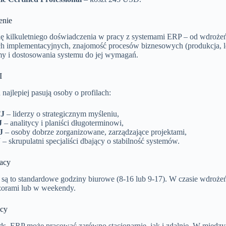
enie
ę kilkuletniego doświadczenia w pracy z systemami ERP – od wdrożeń 
ch implementacyjnych, znajomość procesów biznesowych (produkcja, log
rmy i dostosowania systemu do jej wymagań.
I
ajlepiej pasują osoby o profilach:
J
– liderzy o strategicznym myśleniu,
J
– analitycy i planiści długoterminowi,
J
– osoby dobrze zorganizowane, zarządzające projektami,
J
– skrupulatni specjaliści dbający o stabilność systemów.
acy
 są to standardowe godziny biurowe (8-16 lub 9-17). W czasie wdrożeń
zorami lub w weekendy.
acy
 ds. ERP może pracować zarówno stacjonarnie, jak i zdalnie. W między