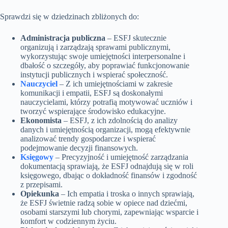
Sprawdzi się w dziedzinach zbliżonych do:
Administracja publiczna
– ESFJ skutecznie
organizują i zarządzają sprawami publicznymi,
wykorzystując swoje umiejętności interpersonalne i
dbałość o szczegóły, aby poprawiać funkcjonowanie
instytucji publicznych i wspierać społeczność.
Nauczyciel
– Z ich umiejętnościami w zakresie
komunikacji i empatii, ESFJ są doskonałymi
nauczycielami, którzy potrafią motywować uczniów i
tworzyć wspierające środowisko edukacyjne.
Ekonomista
– ESFJ, z ich zdolnością do analizy
danych i umiejętnością organizacji, mogą efektywnie
analizować trendy gospodarcze i wspierać
podejmowanie decyzji finansowych.
Księgowy
– Precyzyjność i umiejętność zarządzania
dokumentacją sprawiają, że ESFJ odnajdują się w roli
księgowego, dbając o dokładność finansów i zgodność
z przepisami.
Opiekunka
– Ich empatia i troska o innych sprawiają,
że ESFJ świetnie radzą sobie w opiece nad dziećmi,
osobami starszymi lub chorymi, zapewniając wsparcie i
komfort w codziennym życiu.