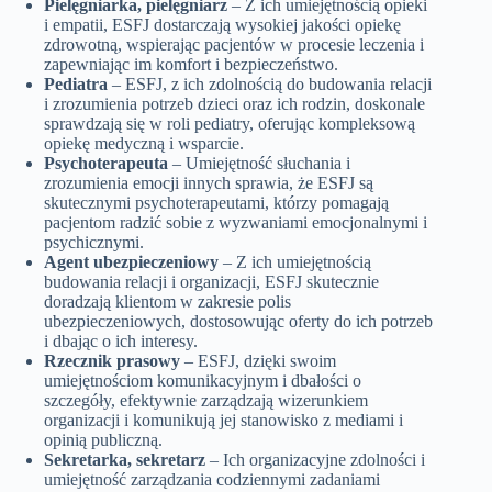
Pielęgniarka, pielęgniarz
– Z ich umiejętnością opieki
i empatii, ESFJ dostarczają wysokiej jakości opiekę
zdrowotną, wspierając pacjentów w procesie leczenia i
zapewniając im komfort i bezpieczeństwo.
Pediatra
– ESFJ, z ich zdolnością do budowania relacji
i zrozumienia potrzeb dzieci oraz ich rodzin, doskonale
sprawdzają się w roli pediatry, oferując kompleksową
opiekę medyczną i wsparcie.
Psychoterapeuta
– Umiejętność słuchania i
zrozumienia emocji innych sprawia, że ESFJ są
skutecznymi psychoterapeutami, którzy pomagają
pacjentom radzić sobie z wyzwaniami emocjonalnymi i
psychicznymi.
Agent ubezpieczeniowy
– Z ich umiejętnością
budowania relacji i organizacji, ESFJ skutecznie
doradzają klientom w zakresie polis
ubezpieczeniowych, dostosowując oferty do ich potrzeb
i dbając o ich interesy.
Rzecznik prasowy
– ESFJ, dzięki swoim
umiejętnościom komunikacyjnym i dbałości o
szczegóły, efektywnie zarządzają wizerunkiem
organizacji i komunikują jej stanowisko z mediami i
opinią publiczną.
Sekretarka, sekretarz
– Ich organizacyjne zdolności i
umiejętność zarządzania codziennymi zadaniami