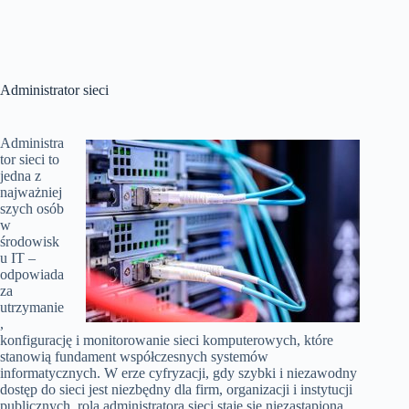
Administrator sieci
Administra
tor sieci to
jedna z
najważniej
szych osób
w
środowisk
u IT –
odpowiada
za
utrzymanie
,
konfigurację i monitorowanie sieci komputerowych, które
stanowią fundament współczesnych systemów
informatycznych. W erze cyfryzacji, gdy szybki i niezawodny
dostęp do sieci jest niezbędny dla firm, organizacji i instytucji
publicznych, rola administratora sieci staje się niezastąpiona.