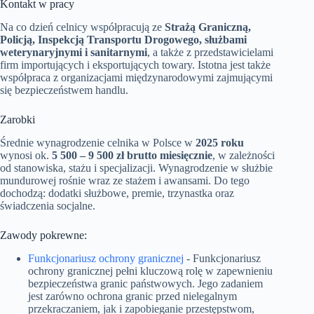
Kontakt w pracy
Na co dzień celnicy współpracują ze
Strażą Graniczną,
Policją, Inspekcją Transportu Drogowego, służbami
weterynaryjnymi i sanitarnymi
, a także z przedstawicielami
firm importujących i eksportujących towary. Istotna jest także
współpraca z organizacjami międzynarodowymi zajmującymi
się bezpieczeństwem handlu.
Zarobki
Średnie wynagrodzenie celnika w Polsce w
2025 roku
wynosi ok.
5 500 – 9 500 zł brutto miesięcznie
, w zależności
od stanowiska, stażu i specjalizacji. Wynagrodzenie w służbie
mundurowej rośnie wraz ze stażem i awansami. Do tego
dochodzą: dodatki służbowe, premie, trzynastka oraz
świadczenia socjalne.
Zawody pokrewne:
Funkcjonariusz ochrony granicznej
-
Funkcjonariusz
ochrony granicznej pełni kluczową rolę w zapewnieniu
bezpieczeństwa granic państwowych. Jego zadaniem
jest zarówno ochrona granic przed nielegalnym
przekraczaniem, jak i zapobieganie przestępstwom,