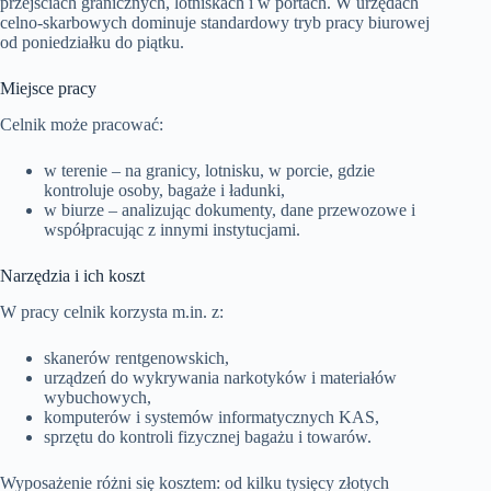
przejściach granicznych, lotniskach i w portach. W urzędach
celno-skarbowych dominuje standardowy tryb pracy biurowej
od poniedziałku do piątku.
Miejsce pracy
Celnik może pracować:
w terenie – na granicy, lotnisku, w porcie, gdzie
kontroluje osoby, bagaże i ładunki,
w biurze – analizując dokumenty, dane przewozowe i
współpracując z innymi instytucjami.
Narzędzia i ich koszt
W pracy celnik korzysta m.in. z:
skanerów rentgenowskich,
urządzeń do wykrywania narkotyków i materiałów
wybuchowych,
komputerów i systemów informatycznych KAS,
sprzętu do kontroli fizycznej bagażu i towarów.
Wyposażenie różni się kosztem: od kilku tysięcy złotych