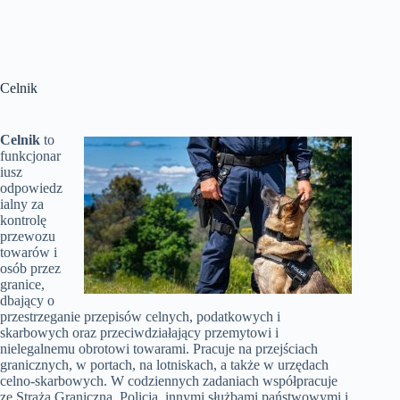
Celnik
Celnik
to
funkcjonar
iusz
odpowiedz
ialny za
kontrolę
przewozu
towarów i
osób przez
granice,
dbający o
przestrzeganie przepisów celnych, podatkowych i
skarbowych oraz przeciwdziałający przemytowi i
nielegalnemu obrotowi towarami. Pracuje na przejściach
granicznych, w portach, na lotniskach, a także w urzędach
celno-skarbowych. W codziennych zadaniach współpracuje
ze Strażą Graniczną, Policją, innymi służbami państwowymi i