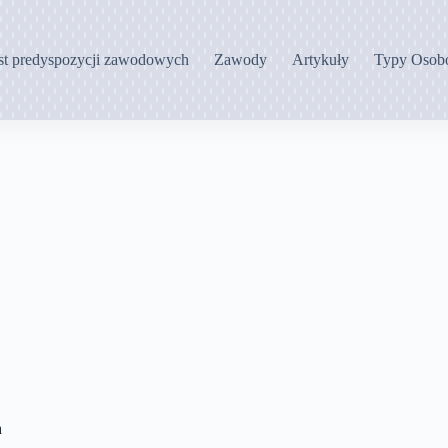
st predyspozycji zawodowych
Zawody
Artykuły
Typy Osob
a