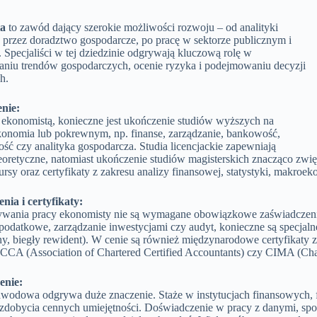
a
to zawód dający szerokie możliwości rozwoju – od analityki
, przez doradztwo gospodarcze, po pracę w sektorze publicznym i
Specjaliści w tej dziedzinie odgrywają kluczową rolę w
niu trendów gospodarczych, ocenie ryzyka i podejmowaniu decyzji
h.
nie:
 ekonomistą, konieczne jest ukończenie studiów wyższych na
konomia lub pokrewnym, np. finanse, zarządzanie, bankowość,
ć czy analityka gospodarcza. Studia licencjackie zapewniają
eoretyczne, natomiast ukończenie studiów magisterskich znacząco zw
ursy oraz certyfikaty z zakresu analizy finansowej, statystyki, makroe
nia i certyfikaty:
ania pracy ekonomisty nie są wymagane obowiązkowe zaświadczenia.
odatkowe, zarządzanie inwestycjami czy audyt, konieczne są specjalne
ny, biegły rewident). W cenie są również międzynarodowe certyfikaty 
ACCA (Association of Chartered Certified Accountants) czy CIMA (Char
enie:
awodowa odgrywa duże znaczenie. Staże w instytucjach finansowych, 
zdobycia cennych umiejętności. Doświadczenie w pracy z danymi, spor