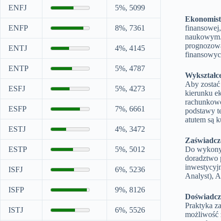
ENFJ
5%, 5099
Ekonomist
ENFP
8%, 7361
finansowej
naukowym. 
prognozowa
ENTJ
4%, 4145
finansowyc
ENTP
5%, 4787
Wykształce
Aby zostać
ESFJ
5%, 4273
kierunku e
rachunkowoś
ESFP
7%, 6661
podstawy t
atutem są k
ESTJ
4%, 3472
Zaświadcze
ESTP
5%, 5012
Do wykonyw
doradztwo p
inwestycyj
ISFJ
6%, 5236
Analyst), 
ISFP
9%, 8126
Doświadcz
Praktyka z
ISTJ
6%, 5526
możliwość 