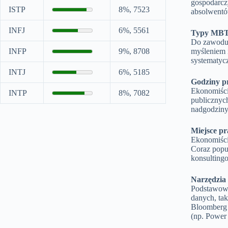
gospodarcz
ISTP
8%, 7523
absolwentów
INFJ
6%, 5561
Typy MBT
Do zawodu 
INFP
9%, 8708
myśleniem 
systematycz
INTJ
6%, 5185
Godziny p
Ekonomiści
INTP
8%, 7082
publicznych
nadgodziny,
Miejsce pr
Ekonomiści 
Coraz popul
konsultingo
Narzędzia
Podstawowym
danych, tak
Bloomberg 
(np. Power 