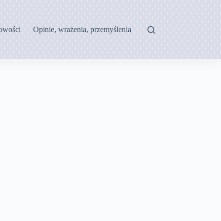
owości
Opinie, wrażenia, przemyślenia