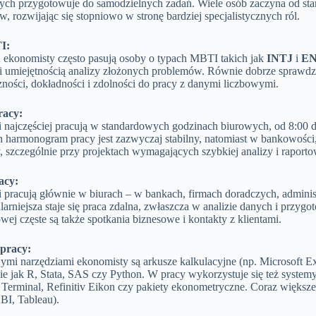
ych przygotowuje do samodzielnych zadań. Wiele osób zaczyna od sta
, rozwijając się stopniowo w stronę bardziej specjalistycznych ról.
I:
ekonomisty często pasują osoby o typach MBTI takich jak
INTJ
i
EN
i umiejętnością analizy złożonych problemów. Równie dobrze sprawdza
ności, dokładności i zdolności do pracy z danymi liczbowymi.
racy:
 najczęściej pracują w standardowych godzinach biurowych, od 8:00 do
 harmonogram pracy jest zazwyczaj stabilny, natomiast w bankowości, 
 szczególnie przy projektach wymagających szybkiej analizy i raporto
acy:
pracują głównie w biurach – w bankach, firmach doradczych, administr
arniejsza staje się praca zdalna, zwłaszcza w analizie danych i przy
wej częste są także spotkania biznesowe i kontakty z klientami.
 pracy:
i narzędziami ekonomisty są arkusze kalkulacyjne (np. Microsoft Exc
ie jak R, Stata, SAS czy Python. W pracy wykorzystuje się też systemy
Terminal, Refinitiv Eikon czy pakiety ekonometryczne. Coraz większe 
BI, Tableau).