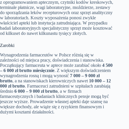
z oprogramowaniem aptecznym, czytniki kodów kreskowych,
terminale płatnicze, wagi laboratoryjne, moździerze, zestawy
do sporządzania leków recepturowych oraz sprzęt analityczny
w laboratoriach. Koszty wyposażenia ponosi zwykle
właściciel apteki lub instytucja zatrudniająca. W przypadku
badań laboratoryjnych specjalistyczny sprzęt może kosztować
od kilkuset do nawet kilkunastu tysięcy złotych.
Zarobki
Wynagrodzenia farmaceutów w Polsce różnią się w
zależności od miejsca pracy, doświadczenia i stanowiska.
Początkujący farmaceuta w aptece może zarabiać około
4 500
– 6 000 zł brutto miesięcznie
. Z większym doświadczeniem
wynagrodzenia rosną i mogą wynosić
7 000 – 9 000 zł
brutto
, a na stanowiskach kierowniczych nawet
10 000 – 12
000 zł brutto
. Farmaceuci zatrudnieni w szpitalach zarabiają
średnio
6 000 – 9 000 zł brutto
, a w firmach
farmaceutycznych i badaniach klinicznych pensje mogą być
jeszcze wyższe. Prowadzenie własnej apteki daje szansę na
większe dochody, ale wiąże się z ryzykiem finansowym i
dużymi kosztami działalności.