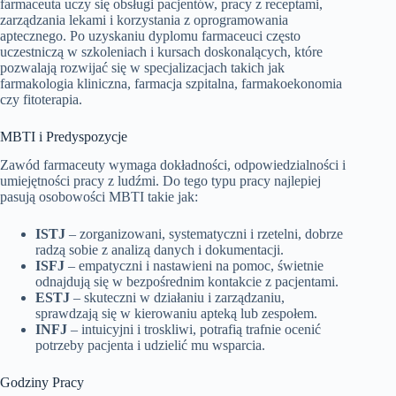
farmaceuta uczy się obsługi pacjentów, pracy z receptami,
zarządzania lekami i korzystania z oprogramowania
aptecznego. Po uzyskaniu dyplomu farmaceuci często
uczestniczą w szkoleniach i kursach doskonalących, które
pozwalają rozwijać się w specjalizacjach takich jak
farmakologia kliniczna, farmacja szpitalna, farmakoekonomia
czy fitoterapia.
MBTI i Predyspozycje
Zawód farmaceuty wymaga dokładności, odpowiedzialności i
umiejętności pracy z ludźmi. Do tego typu pracy najlepiej
pasują osobowości MBTI takie jak:
ISTJ
– zorganizowani, systematyczni i rzetelni, dobrze
radzą sobie z analizą danych i dokumentacji.
ISFJ
– empatyczni i nastawieni na pomoc, świetnie
odnajdują się w bezpośrednim kontakcie z pacjentami.
ESTJ
– skuteczni w działaniu i zarządzaniu,
sprawdzają się w kierowaniu apteką lub zespołem.
INFJ
– intuicyjni i troskliwi, potrafią trafnie ocenić
potrzeby pacjenta i udzielić mu wsparcia.
Godziny Pracy