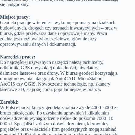
się nadgodziny.
Miejsce pracy:
Geodeta pracuje w terenie – wykonuje pomiary na działkach
budowlanych, drogach czy terenach inwestycyjnych – oraz w
biurze, gdzie przetwarza dane i opracowuje mapy. Praca
zdalna jest możliwa tylko częściowo, głównie przy
opracowywaniu danych i dokumentacji.
Narzędzia pracy:
Do najczęściej używanych narzędzi należą tachimetry,
odbiorniki GPS o wysokiej dokładności, niwelatory,
dalmierze laserowe oraz drony. W biurze geodeci korzystają z
oprogramowania takiego jak AutoCAD, MicroStation,
ArcGIS czy QGIS. Nowoczesne technologie, np. skanery
laserowe 3D, stają się coraz popularniejsze w branży.
Zarobki:
W Polsce początkujący geodeta zarabia zwykle 4000–6000 zł
brutto miesięcznie. Po uzyskaniu uprawnień i kilkuletnim
doświadczeniu wynagrodzenie rośnie do poziomu 7000–10
000 zł. Specjaliści z dużym doświadczeniem, kierownicy
projektów oraz właściciele firm geodezyjnych mogą zarabiać
powyżej 12 000 zł brutto miesięcznie, zwłaszcza przy dużych