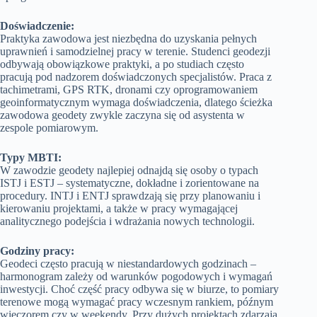
Doświadczenie:
Praktyka zawodowa jest niezbędna do uzyskania pełnych
uprawnień i samodzielnej pracy w terenie. Studenci geodezji
odbywają obowiązkowe praktyki, a po studiach często
pracują pod nadzorem doświadczonych specjalistów. Praca z
tachimetrami, GPS RTK, dronami czy oprogramowaniem
geoinformatycznym wymaga doświadczenia, dlatego ścieżka
zawodowa geodety zwykle zaczyna się od asystenta w
zespole pomiarowym.
Typy MBTI:
W zawodzie geodety najlepiej odnajdą się osoby o typach
ISTJ i ESTJ – systematyczne, dokładne i zorientowane na
procedury. INTJ i ENTJ sprawdzają się przy planowaniu i
kierowaniu projektami, a także w pracy wymagającej
analitycznego podejścia i wdrażania nowych technologii.
Godziny pracy:
Geodeci często pracują w niestandardowych godzinach –
harmonogram zależy od warunków pogodowych i wymagań
inwestycji. Choć część pracy odbywa się w biurze, to pomiary
terenowe mogą wymagać pracy wczesnym rankiem, późnym
wieczorem czy w weekendy. Przy dużych projektach zdarzają