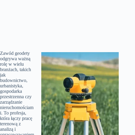
Zawód geodety
odgrywa ważną
rolę w wielu
branżach, takich
jak
budownictwo,
urbanistyka,
gospodarka
przestrzenna czy
zarządzanie
nieruchomościam
i. To profesja,
która łączy pracę
terenową z
analizą i
opracowywaniem