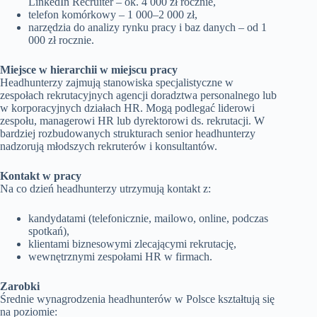
LinkedIn Recruiter – ok. 4 000 zł rocznie,
telefon komórkowy – 1 000–2 000 zł,
narzędzia do analizy rynku pracy i baz danych – od 1
000 zł rocznie.
Miejsce w hierarchii w miejscu pracy
Headhunterzy zajmują stanowiska specjalistyczne w
zespołach rekrutacyjnych agencji doradztwa personalnego lub
w korporacyjnych działach HR. Mogą podlegać liderowi
zespołu, managerowi HR lub dyrektorowi ds. rekrutacji. W
bardziej rozbudowanych strukturach senior headhunterzy
nadzorują młodszych rekruterów i konsultantów.
Kontakt w pracy
Na co dzień headhunterzy utrzymują kontakt z:
kandydatami (telefonicznie, mailowo, online, podczas
spotkań),
klientami biznesowymi zlecającymi rekrutację,
wewnętrznymi zespołami HR w firmach.
Zarobki
Średnie wynagrodzenia headhunterów w Polsce kształtują się
na poziomie: