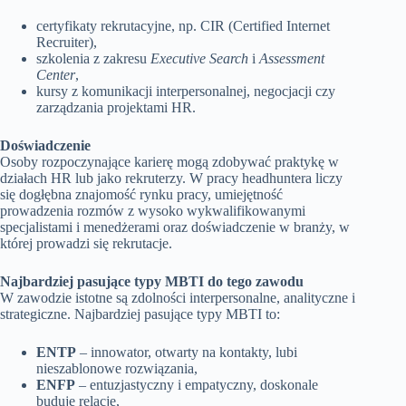
certyfikaty rekrutacyjne, np. CIR (Certified Internet
Recruiter),
szkolenia z zakresu
Executive Search
i
Assessment
Center
,
kursy z komunikacji interpersonalnej, negocjacji czy
zarządzania projektami HR.
Doświadczenie
Osoby rozpoczynające karierę mogą zdobywać praktykę w
działach HR lub jako rekruterzy. W pracy headhuntera liczy
się dogłębna znajomość rynku pracy, umiejętność
prowadzenia rozmów z wysoko wykwalifikowanymi
specjalistami i menedżerami oraz doświadczenie w branży, w
której prowadzi się rekrutacje.
Najbardziej pasujące typy MBTI do tego zawodu
W zawodzie istotne są zdolności interpersonalne, analityczne i
strategiczne. Najbardziej pasujące typy MBTI to:
ENTP
– innowator, otwarty na kontakty, lubi
nieszablonowe rozwiązania,
ENFP
– entuzjastyczny i empatyczny, doskonale
buduje relacje,