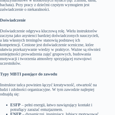
międzynarodowe w konkretnych stylach (np. Zumba, salsa,
bachata). Przy pracy z dziećmi częstym wymogiem jest
zaświadczenie o niekaralności.
Doświadczenie
Doświadczenie odgrywa kluczową rolę. Wielu instruktorów
zaczyna jako asystenci bardziej doświadczonych nauczycieli,
a lata własnych treningów stanowią podstawę ich
kompetencji. Cenione jest doświadczenie sceniczne, które
ułatwia przekazywanie wiedzy w praktyce. Ważne są również
umiejętności prowadzenia zajęć grupowych, budowania
motywacji i tworzenia atmosfery sprzyjającej rozwojowi
uczestników.
Typy MBTI pasujące do zawodu
Instruktor tańca powinien łączyć kreatywność, otwartość na
ludzi i zdolności organizacyjne. W tym zawodzie najlepiej
odnajdą się:
ESFP
– pełni energii, łatwo nawiązujący kontakt i
potrafiący zarażać entuzjazmem.
ENFP
– dynamiczni, inspirujący, lubiący motywować