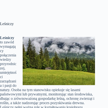
Leśniczy
Leśniczy
to zawód
wymagają
cy
połączenia
wiedzy
przyrodnic
zej,
umiejętnoś
ci
zarządzani
a i pasji do
natury. Osoba na tym stanowisku opiekuje się lasami
państwowymi lub prywatnymi, monitorując stan środowiska,
dbając o zrównoważoną gospodarkę leśną, ochronę zwierząt i
roślin, a także nadzorując proces pozyskiwania drewna.
Leśniczy pełni ważną rolę w kształtowaniu krajobrazu