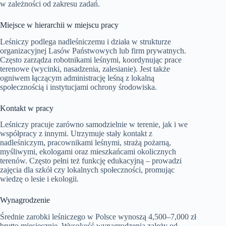
w zależności od zakresu zadań.
Miejsce w hierarchii w miejscu pracy
Leśniczy podlega nadleśniczemu i działa w strukturze
organizacyjnej Lasów Państwowych lub firm prywatnych.
Często zarządza robotnikami leśnymi, koordynując prace
terenowe (wycinki, nasadzenia, zalesianie). Jest także
ogniwem łączącym administrację leśną z lokalną
społecznością i instytucjami ochrony środowiska.
Kontakt w pracy
Leśniczy pracuje zarówno samodzielnie w terenie, jak i we
współpracy z innymi. Utrzymuje stały kontakt z
nadleśniczym, pracownikami leśnymi, strażą pożarną,
myśliwymi, ekologami oraz mieszkańcami okolicznych
terenów. Często pełni też funkcję edukacyjną – prowadzi
zajęcia dla szkół czy lokalnych społeczności, promując
wiedzę o lesie i ekologii.
Wynagrodzenie
Średnie zarobki leśniczego w Polsce wynoszą 4,500–7,000 zł
brutto miesięcznie. Wysokość wynagrodzenia zależy od