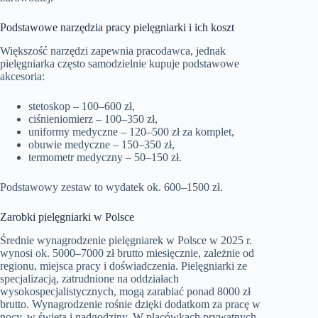
Podstawowe narzędzia pracy pielęgniarki i ich koszt
Większość narzędzi zapewnia pracodawca, jednak
pielęgniarka często samodzielnie kupuje podstawowe
akcesoria:
stetoskop – 100–600 zł,
ciśnieniomierz – 100–350 zł,
uniformy medyczne – 120–500 zł za komplet,
obuwie medyczne – 150–350 zł,
termometr medyczny – 50–150 zł.
Podstawowy zestaw to wydatek ok. 600–1500 zł.
Zarobki pielęgniarki w Polsce
Średnie wynagrodzenie pielęgniarek w Polsce w 2025 r.
wynosi ok. 5000–7000 zł brutto miesięcznie, zależnie od
regionu, miejsca pracy i doświadczenia. Pielęgniarki ze
specjalizacją, zatrudnione na oddziałach
wysokospecjalistycznych, mogą zarabiać ponad 8000 zł
brutto. Wynagrodzenie rośnie dzięki dodatkom za pracę w
nocy, w święta i nadgodziny. W placówkach prywatnych