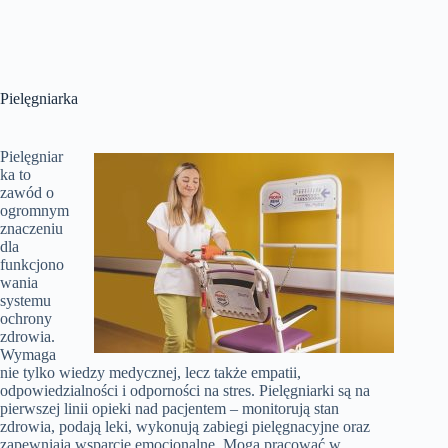
Pielęgniarka
Pielęgniar
ka to
zawód o
ogromnym
znaczeniu
dla
funkcjono
wania
systemu
ochrony
zdrowia.
Wymaga
nie tylko wiedzy medycznej, lecz także empatii,
odpowiedzialności i odporności na stres. Pielęgniarki są na
pierwszej linii opieki nad pacjentem – monitorują stan
zdrowia, podają leki, wykonują zabiegi pielęgnacyjne oraz
zapewniają wsparcie emocjonalne. Mogą pracować w