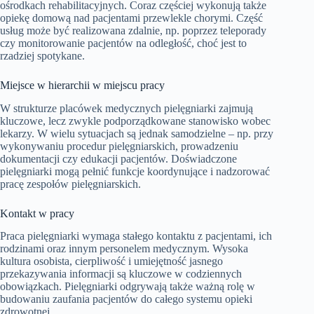
ośrodkach rehabilitacyjnych. Coraz częściej wykonują także
opiekę domową nad pacjentami przewlekle chorymi. Część
usług może być realizowana zdalnie, np. poprzez teleporady
czy monitorowanie pacjentów na odległość, choć jest to
rzadziej spotykane.
Miejsce w hierarchii w miejscu pracy
W strukturze placówek medycznych pielęgniarki zajmują
kluczowe, lecz zwykle podporządkowane stanowisko wobec
lekarzy. W wielu sytuacjach są jednak samodzielne – np. przy
wykonywaniu procedur pielęgniarskich, prowadzeniu
dokumentacji czy edukacji pacjentów. Doświadczone
pielęgniarki mogą pełnić funkcje koordynujące i nadzorować
pracę zespołów pielęgniarskich.
Kontakt w pracy
Praca pielęgniarki wymaga stałego kontaktu z pacjentami, ich
rodzinami oraz innym personelem medycznym. Wysoka
kultura osobista, cierpliwość i umiejętność jasnego
przekazywania informacji są kluczowe w codziennych
obowiązkach. Pielęgniarki odgrywają także ważną rolę w
budowaniu zaufania pacjentów do całego systemu opieki
zdrowotnej.