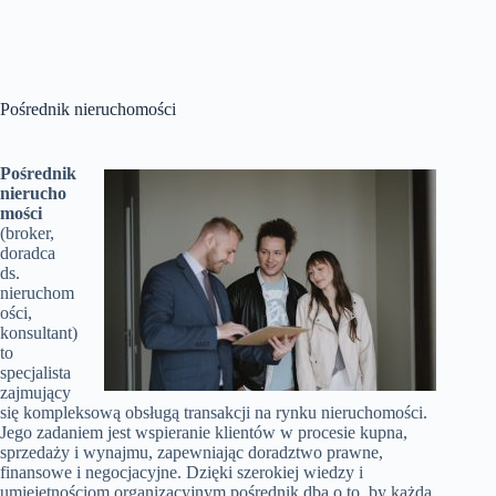
Pośrednik nieruchomości
Pośrednik
nierucho
mości
(broker,
doradca
ds.
nieruchom
ości,
konsultant)
to
specjalista
zajmujący
się kompleksową obsługą transakcji na rynku nieruchomości.
Jego zadaniem jest wspieranie klientów w procesie kupna,
sprzedaży i wynajmu, zapewniając doradztwo prawne,
finansowe i negocjacyjne. Dzięki szerokiej wiedzy i
umiejętnościom organizacyjnym pośrednik dba o to, by każda