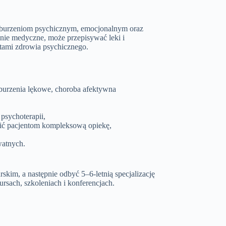
 zaburzeniom psychicznym, emocjonalnym oraz
nie medyczne, może przepisywać leki i
stami zdrowia psychicznego.
aburzenia lękowe, choroba afektywna
psychoterapii,
wnić pacjentom kompleksową opiekę,
watnych.
skim, a następnie odbyć 5–6-letnią specjalizację
rsach, szkoleniach i konferencjach.