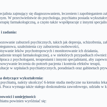
specjalista zajmujący się diagnozowaniem, leczeniem i zapobieganiem
nym. W przeciwieństwie do psychologa, psychiatra posiada wykształce
erapię farmakologiczną, a często także współpracuje z innymi specjali
i zadania:
ozowanie zaburzeń psychicznych, takich jak depresja, schizofrenia, z
iegunowa, uzależnienia czy zaburzenia osobowości,
pisywanie leków psychotropowych i monitorowanie ich działania,
dzenie terapii farmakologicznej, a w niektórych przypadkach również 
łpraca z psychologami, terapeutami i innymi specjalistami, aby zape
sowywanie leczenia do potrzeb pacjenta i kontrola efektów terapii,
ltacje w szpitalach psychiatrycznych, poradniach oraz gabinetach pry
 dotyczące wykształcenia:
psychiatrą, należy ukończyć 6-letnie studia medyczne na kierunku lekar
ii. Praca wymaga także stałego doskonalenia zawodowego, udziału w ku
owości i umiejętności:
hiatra powinien wyróżniać się: