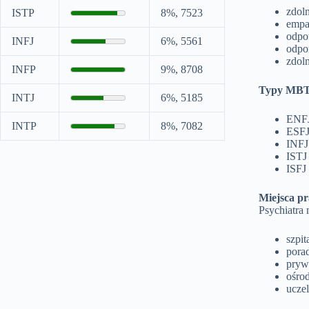
zdol
ISTP
8%, 7523
empat
odpow
INFJ
6%, 5561
odpor
zdol
INFP
9%, 8708
Typy MBT
INTJ
6%, 5185
ENFJ
INTP
8%, 7082
ESFJ 
INFJ
ISTJ 
ISFJ 
Miejsca pr
Psychiatra
szpit
pora
pryw
ośrod
uczel