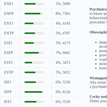
ENFJ
5%, 5099
Psychiatra
ENFP
8%, 7361
to lekarz 
behawioral
prowadzić t
ENTJ
4%, 4145
Obowiązki 
ENTP
5%, 4787
diagn
ESFJ
5%, 4273
dwub
prze
ESFP
7%, 6661
prowa
wspó
ESTJ
4%, 3473
dosto
konsu
ESTP
5%, 5012
Wymagania
ISFJ
6%, 5236
Aby zostać 
z psychiatr
ISFP
9%, 8126
Cechy osob
Dobry psyc
ISTJ
6%, 5526