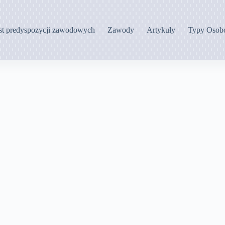
st predyspozycji zawodowych
Zawody
Artykuły
Typy Osob