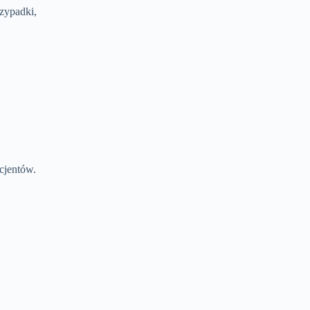
zypadki,
acjentów.