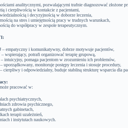
nościami analitycznymi, pozwalającymi trafnie diagnozować złożone pr
ią i cierpliwością w kontakcie z pacjentami,
iedzialnością i decyzyjnością w doborze leczenia,
nością na stres i umiejętnością pracy w trudnych warunkach,
nością do współpracy w zespole terapeutycznym.
I:
 – empatyczny i komunikatywny, dobrze motywuje pacjentów,
– wspierający, potrafi organizować terapię grupową,
 – intuicyjny, pomaga pacjentom w zrozumieniu ich problemów,
– uporządkowany, monitoruje postępy leczenia i stosuje procedury,
– cierpliwy i odpowiedzialny, buduje stabilną strukturę wsparcia dla p
acy:
 może pracować w:
alach psychiatrycznych,
dniach zdrowia psychicznego,
atnych gabinetach,
kach terapii uzależnień,
niach i instytutach naukowych.