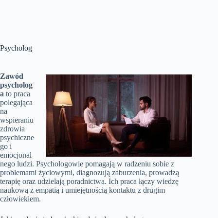
Psycholog
Zawód
psycholog
a
to praca
polegająca
na
wspieraniu
zdrowia
psychiczne
go i
emocjonal
nego ludzi. Psychologowie pomagają w radzeniu sobie z
problemami życiowymi, diagnozują zaburzenia, prowadzą
terapię oraz udzielają poradnictwa. Ich praca łączy wiedzę
naukową z empatią i umiejętnością kontaktu z drugim
człowiekiem.