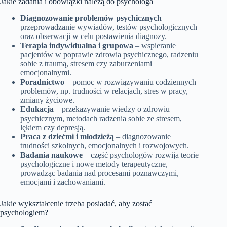
Jakie zadania i obowiązki należą do psychologa
Diagnozowanie problemów psychicznych
–
przeprowadzanie wywiadów, testów psychologicznych
oraz obserwacji w celu postawienia diagnozy.
Terapia indywidualna i grupowa
– wspieranie
pacjentów w poprawie zdrowia psychicznego, radzeniu
sobie z traumą, stresem czy zaburzeniami
emocjonalnymi.
Poradnictwo
– pomoc w rozwiązywaniu codziennych
problemów, np. trudności w relacjach, stres w pracy,
zmiany życiowe.
Edukacja
– przekazywanie wiedzy o zdrowiu
psychicznym, metodach radzenia sobie ze stresem,
lękiem czy depresją.
Praca z dziećmi i młodzieżą
– diagnozowanie
trudności szkolnych, emocjonalnych i rozwojowych.
Badania naukowe
– część psychologów rozwija teorie
psychologiczne i nowe metody terapeutyczne,
prowadząc badania nad procesami poznawczymi,
emocjami i zachowaniami.
Jakie wykształcenie trzeba posiadać, aby zostać
psychologiem?