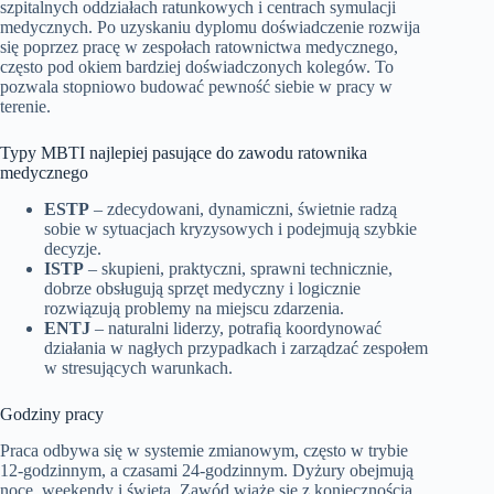
szpitalnych oddziałach ratunkowych i centrach symulacji
medycznych. Po uzyskaniu dyplomu doświadczenie rozwija
się poprzez pracę w zespołach ratownictwa medycznego,
często pod okiem bardziej doświadczonych kolegów. To
pozwala stopniowo budować pewność siebie w pracy w
terenie.
Typy MBTI najlepiej pasujące do zawodu ratownika
medycznego
ESTP
– zdecydowani, dynamiczni, świetnie radzą
sobie w sytuacjach kryzysowych i podejmują szybkie
decyzje.
ISTP
– skupieni, praktyczni, sprawni technicznie,
dobrze obsługują sprzęt medyczny i logicznie
rozwiązują problemy na miejscu zdarzenia.
ENTJ
– naturalni liderzy, potrafią koordynować
działania w nagłych przypadkach i zarządzać zespołem
w stresujących warunkach.
Godziny pracy
Praca odbywa się w systemie zmianowym, często w trybie
12-godzinnym, a czasami 24-godzinnym. Dyżury obejmują
noce, weekendy i święta. Zawód wiąże się z koniecznością