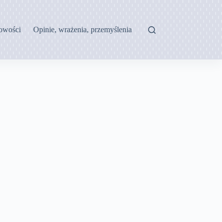
owości
Opinie, wrażenia, przemyślenia