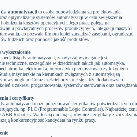
a ds. automatyzacji
to osoba odpowiedzialna za projektowanie,
oraz optymalizację systemów automatyzacji w celu zwiększenia
i obniżenia kosztów operacyjnych. Jego praca polega na
owaniu powtarzalnych procesów produkcyjnych, integracji maszyn i
terowania, co pozwala firmom lepiej zarządzać zasobami, ograniczać
dów ludzkich oraz podnosić jakość produktów.
wykształcenie
specjalistą ds. automatyzacji, zazwyczaj wymagane jest
ie techniczne, szczególnie w dziedzinach takich jak automatyka,
echatronika, elektronika, informatyka przemysłowa czy inżynieria
Studia inżynierskie na kierunkach związanych z automatyką są
ym wymogiem. Coraz częściej oczekuje się także dodatkowych
zkoleń z zakresu programowania, systemów sterowania oraz zarządzania
nia i certyfikaty
 ds. automatyzacji może potrzebować certyfikatów potwierdzających um
erujących, np. PLC (Programmable Logic Controller). Najbardziej ceni
y ABB Robotics. Wartością dodaną są również certyfikaty z zarządza
kszają konkurencyjność kandydata na rynku pracy.
enie