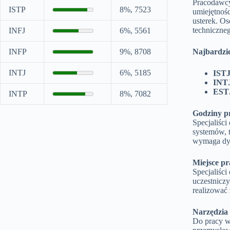
Pracodawcy
ISTP
8%, 7523
umiejętnoś
usterek. Os
techniczne
INFJ
6%, 5561
INFP
9%, 8708
Najbardzi
INTJ
6%, 5185
IST
INT
EST
INTP
8%, 7082
Godziny p
Specjaliśc
systemów, 
wymaga dys
Miejsce pr
Specjaliśc
uczestnicz
realizować 
Narzędzia 
Do pracy w