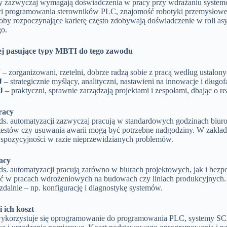
 zazwyczaj wymagają doświadczenia w pracy przy wdrażaniu systemów
ci programowania sterowników PLC, znajomość robotyki przemysłowej
oby rozpoczynające karierę często zdobywają doświadczenie w roli asy
go.
ej pasujące typy MBTI do tego zawodu
J
– zorganizowani, rzetelni, dobrze radzą sobie z pracą według ustalony
J
– strategicznie myślący, analityczni, nastawieni na innowacje i długo
J
– praktyczni, sprawnie zarządzają projektami i zespołami, dbając o r
racy
i ds. automatyzacji zazwyczaj pracują w standardowych godzinach biu
testów czy usuwania awarii mogą być potrzebne nadgodziny. W zakła
pozycyjności w razie nieprzewidzianych problemów.
acy
i ds. automatyzacji pracują zarówno w biurach projektowych, jak i be
yć w pracach wdrożeniowych na budowach czy liniach produkcyjnych.
zdalnie – np. konfigurację i diagnostykę systemów.
i ich koszt
ykorzystuje się oprogramowanie do programowania PLC, systemy SC