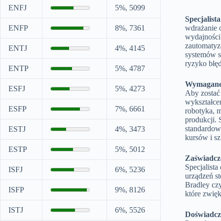
ENFJ
5%, 5099
Specjalist
ENFP
8%, 7361
wdrażanie 
wydajności 
zautomatyz
ENTJ
4%, 4145
systemów s
ryzyko błę
ENTP
5%, 4787
Wymagane 
ESFJ
5%, 4273
Aby zostać 
wykształcen
ESFP
7%, 6661
robotyka, m
produkcji. 
standardow
ESTJ
4%, 3473
kursów i s
ESTP
5%, 5012
Zaświadcze
Specjalista
ISFJ
6%, 5236
urządzeń st
Bradley cz
ISFP
9%, 8126
które zwię
ISTJ
6%, 5526
Doświadcz