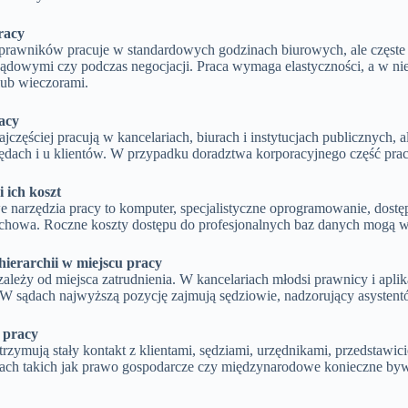
racy
prawników pracuje w standardowych godzinach biurowych, ale częste 
sądowymi czy podczas negocjacji. Praca wymaga elastyczności, a w nie
ub wieczorami.
acy
jczęściej pracują w kancelariach, biurach i instytucjach publicznych, 
zędach i u klientów. W przypadku doradztwa korporacyjnego część pr
i ich koszt
 narzędzia pracy to komputer, specjalistyczne oprogramowanie, dostę
fachowa. Roczne koszty dostępu do profesjonalnych baz danych mogą wy
hierarchii w miejscu pracy
zależy od miejsca zatrudnienia. W kancelariach młodsi prawnicy i apl
 W sądach najwyższą pozycję zajmują sędziowie, nadzorujący asystentó
 pracy
rzymują stały kontakt z klientami, sędziami, urzędnikami, przedstawicie
cjach takich jak prawo gospodarcze czy międzynarodowe konieczne byw