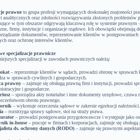
cje prawne
to grupa profesji wymagających doskonałej znajomości pr
ci analitycznych oraz zdolności rozwiązywania złożonych problemów 
ujące w tym obszarze odgrywają kluczową rolę w systemie prawnym –
zne, firmy, instytucje i organizacje rządowe. Ich obowiązki obejmują 
orządzanie dokumentów, reprezentowanie klientów w postępowaniach
ch oraz ochronę interesów klientów.
e specjalizacje prawnicze
iejszych specjalizacji w zawodach prawniczych należą:
okat
– reprezentuje klientów w sądach, prowadzi obronę w sprawach 
dza w sprawach cywilnych i gospodarczych.
ca prawny
– zajmuje się obsługą prawną firm i instytucji, prowadzi s
istracyjne i gospodarcze.
riusz
– sporządza akty notarialne i inne dokumenty urzędowe, czuwa 
ieczeństwem obrotu prawnego.
ornik
– wykonuje orzeczenia sądowe w zakresie egzekucji należności.
ia
– rozstrzyga sprawy sądowe, stoi na straży prawa.
urator
– prowadzi postępowania przygotowawcze i występuje jako osk
nik in-house
– pracuje w firmach i korporacjach, zajmuje się obsługą
jalista ds. ochrony danych (RODO)
– zajmuje się prawnymi aspekta