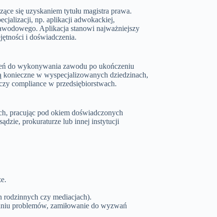
ce się uzyskaniem tytułu magistra prawa.
jalizacji, np. aplikacji adwokackiej,
 zawodowego. Aplikacja stanowi najważniejszy
ętności i doświadczenia.
wnień do wykonywania zawodu po ukończeniu
ją konieczne w wyspecjalizowanych dziedzinach,
zy compliance w przedsiębiorstwach.
ch, pracując pod okiem doświadczonych
ądzie, prokuraturze lub innej instytucji
e.
 rodzinnych czy mediacjach).
aniu problemów, zamiłowanie do wyzwań