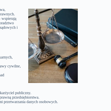
awa,
prawnych.
 wspierają
doradztwo
 sądowych i
karnych,
prawy cywilne,
nad
arżyciel publiczny.
 prawną przedsiębiorstwa.
mi przetwarzania danych osobowych.