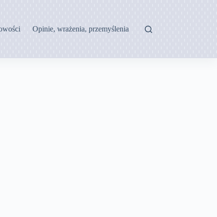
owości
Opinie, wrażenia, przemyślenia