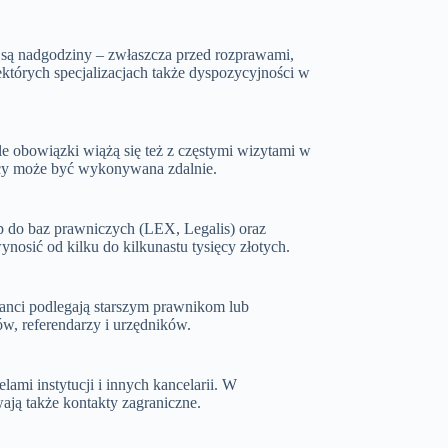
są nadgodziny – zwłaszcza przed rozprawami,
których specjalizacjach także dyspozycyjności w
ale obowiązki wiążą się też z częstymi wizytami w
acy może być wykonywana zdalnie.
p do baz prawniczych (LEX, Legalis) oraz
nosić od kilku do kilkunastu tysięcy złotych.
ikanci podlegają starszym prawnikom lub
w, referendarzy i urzędników.
lami instytucji i innych kancelarii. W
ają także kontakty zagraniczne.