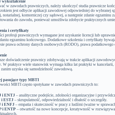
wykształcenie
ać w zawodach prawniczych, należy ukończyć studia prawnicze kończą
okiem jest odbycie aplikacji zawodowej odpowiedniej do wybranej spec
, notarialnej, komorniczej czy sądowej, a następnie zdanie egzaminu
otowania do zawodu, ponieważ umożliwia zdobycie praktycznych umiej
nia i certyfikaty
ci profesji prawniczych wymagane jest uzyskanie licencji lub upra
i zdaniu egzaminu końcowego. Dodatkowe szkolenia i certyfikaty bywa
esie prawa ochrony danych osobowych (RODO), prawa podatkowego c
enie
sze doświadczenie prawnicy zdobywają w trakcie aplikacji zawodowy
w. W praktyce wiele stanowisk wymaga kilku lat praktyki w kancelarii, s
, zanim uzyska się samodzielność zawodową.
ej pasujące typy MBTI
wości MBTI często spotykane w zawodach prawniczych to:
J i ENTJ
– analityczne podejście, zdolności organizacyjne i przywódcz
 i ESTJ
– skrupulatność, odpowiedzialność i dbałość o szczegóły.
 i ENFJ
– empatia i skuteczność w pracy z ludźmi (ważne w sprawach
P i ENTP
– otwartość na nowe koncepcje, kreatywność w rozwiązyw
ektualnych.