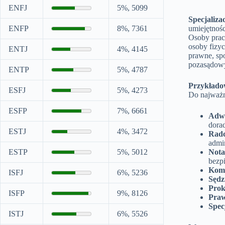
ENFJ
5%, 5099
Specjaliza
ENFP
8%, 7361
umiejętnoś
Osoby prac
osoby fizyc
ENTJ
4%, 4145
prawne, sp
pozasądowy
ENTP
5%, 4787
Przykładow
ESFJ
5%, 4273
Do najważn
ESFP
7%, 6661
Adw
dora
ESTJ
4%, 3472
Rad
admin
ESTP
5%, 5012
Nota
bezp
Kom
ISFJ
6%, 5236
Sędz
Prok
ISFP
9%, 8126
Praw
Spec
ISTJ
6%, 5526