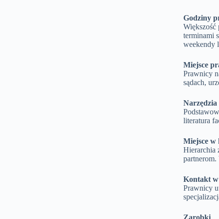
Godziny p
Większość 
terminami 
weekendy l
Miejsce pr
Prawnicy na
sądach, ur
Narzędzia 
Podstawowe
literatura 
Miejsce w 
Hierarchia 
partnerom.
Kontakt w
Prawnicy ut
specjaliza
Zarobki