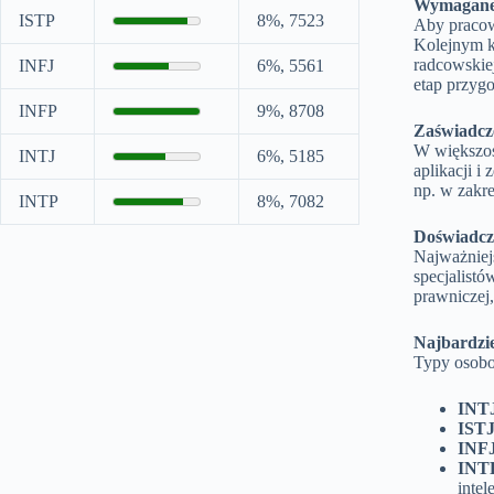
Wymagane 
ISTP
8%, 7523
Aby pracow
Kolejnym kr
radcowskiej
INFJ
6%, 5561
etap przyg
INFP
9%, 8708
Zaświadcze
W większoś
INTJ
6%, 5185
aplikacji 
np. w zakr
INTP
8%, 7082
Doświadcz
Najważniej
specjalistó
prawniczej
Najbardzi
Typy osobo
INT
ISTJ
INFJ
INT
intel