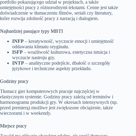
portfolio pokazującego udział w projektach, a także
umiejętności pracy z różnorodnymi tekstami. Cenne jest także
doświadczenie w tłumaczeniu filmów, seriali czy literatury,
które rozwija zdolność pracy z narracją i dialogiem.
Najbardziej pasujące typy MBTI
INFP
– kreatywność, wyczucie emocji i umiejętność
oddawania klimatu oryginału.
ISFP
– wrażliwość kulturowa, estetyczna intuicja i
wyczucie nastroju gry.
INTP
– analityczne podejście, dbałość o szczegóły
językowe i techniczne aspekty przekładu.
Godziny pracy
Tłumacz gier komputerowych pracuje najczęściej w
elastycznym systemie. Godziny pracy zależą od terminów i
harmonogramu produkcji gry. W okresach intensywnych (np.
przed premierą) możliwe jest zwiększone obciążenie, także
wieczorami i w weekendy.
Miejsce pracy
Zawód ma głównie charakter zdalny, ale część tłumaczy