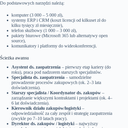
Do podstawowych narzędzi należą:
komputer (3 000 – 5 000 zł),
systemy ERP i CRM (koszt licencji od kilkuset zł do
kilku tysięcy zł miesięcznie),
telefon służbowy (1 000 – 3 000 zł),
pakiety biurowe (Microsoft 365 lub alternatywy open
source),
komunikatory i platformy do wideokonferencji.
Ścieżka awansu
Asystent ds. zaopatrzenia
– pierwszy etap kariery (do
roku), praca pod nadzorem starszych specjalistów.
Specjalista ds. zaopatrzenia
– samodzielne
prowadzenie procesów zakupowych (ok. 2–3 lata
doświadczenia).
Starszy specjalista / Koordynator ds. zakupów
–
zarządzanie większymi kontraktami i projektami (ok. 4–
6 lat doświadczenia).
Kierownik działu zakupów/logistyki
–
odpowiedzialność za cały zespół i strategię zaopatrzenia
(zwykle po 7–10 latach pracy).
Dyrektor ds. zakupów / logistyki
– najwyższy