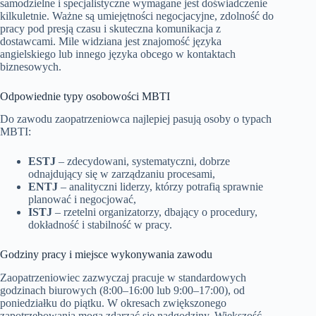
samodzielne i specjalistyczne wymagane jest doświadczenie
kilkuletnie. Ważne są umiejętności negocjacyjne, zdolność do
pracy pod presją czasu i skuteczna komunikacja z
dostawcami. Mile widziana jest znajomość języka
angielskiego lub innego języka obcego w kontaktach
biznesowych.
Odpowiednie typy osobowości MBTI
Do zawodu zaopatrzeniowca najlepiej pasują osoby o typach
MBTI:
ESTJ
– zdecydowani, systematyczni, dobrze
odnajdujący się w zarządzaniu procesami,
ENTJ
– analityczni liderzy, którzy potrafią sprawnie
planować i negocjować,
ISTJ
– rzetelni organizatorzy, dbający o procedury,
dokładność i stabilność w pracy.
Godziny pracy i miejsce wykonywania zawodu
Zaopatrzeniowiec zazwyczaj pracuje w standardowych
godzinach biurowych (8:00–16:00 lub 9:00–17:00), od
poniedziałku do piątku. W okresach zwiększonego
zapotrzebowania mogą zdarzać się nadgodziny. Większość