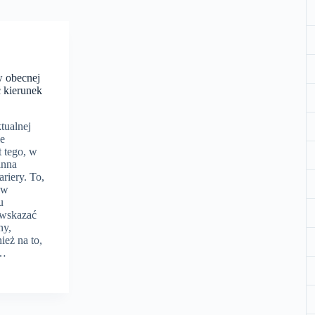
w obecnej
 kierunek
tualnej
le
 tego, w
inna
riery. To,
 w
u
wskazać
ny,
ież na to,
,…