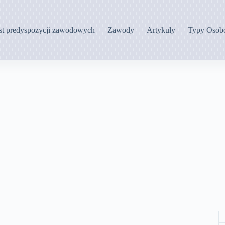
st predyspozycji zawodowych
Zawody
Artykuły
Typy Osob