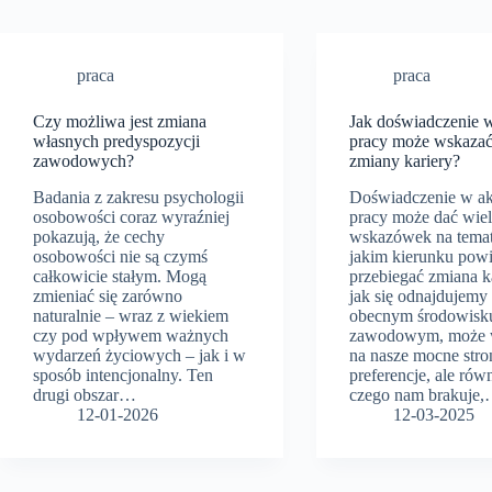
praca
praca
Czy możliwa jest zmiana
Jak doświadczenie 
własnych predyspozycji
pracy może wskazać
zawodowych?
zmiany kariery?
Badania z zakresu psychologii
Doświadczenie w ak
osobowości coraz wyraźniej
pracy może dać wie
pokazują, że cechy
wskazówek na temat
osobowości nie są czymś
jakim kierunku pow
całkowicie stałym. Mogą
przebiegać zmiana ka
zmieniać się zarówno
jak się odnajdujemy
naturalnie – wraz z wiekiem
obecnym środowisk
czy pod wpływem ważnych
zawodowym, może 
wydarzeń życiowych – jak i w
na nasze mocne stro
sposób intencjonalny. Ten
preferencje, ale równ
drugi obszar…
czego nam brakuje
12-01-2026
12-03-2025