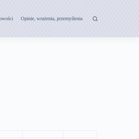
owości
Opinie, wrażenia, przemyślenia