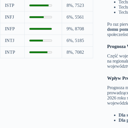
Tech
ISTP
8%, 7523
Tech
Tech
INFJ
6%, 5561
Po raz pier
INFP
9%, 8708
domu pomo
społeczeńs
INTJ
6%, 5185
Prognoza 
INTP
8%, 7082
Część woj
na regiona
województw
Wpływ Pro
Prognoza m
prowadzące
2026 roku s
wojewódzki
Dla 
Dla 