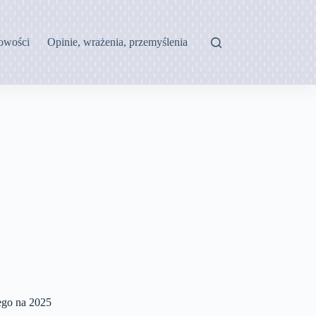
owości
Opinie, wrażenia, przemyślenia
go na 2025