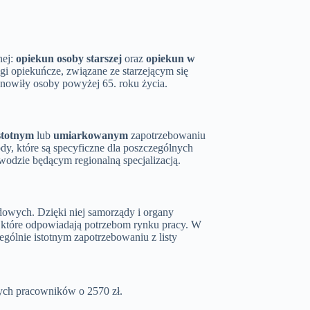
nej:
opiekun osoby starszej
oraz
opiekun w
gi opiekuńcze, związane ze starzejącym się
nowiły osoby powyżej 65. roku życia.
stotnym
lub
umiarkowanym
zapotrzebowaniu
y, które są specyficzne dla poszczególnych
odzie będącym regionalną specjalizacją.
dowych. Dzięki niej samorządy i organy
które odpowiadają potrzebom rynku pracy. W
gólnie istotnym zapotrzebowaniu z listy
nych pracowników o 2570 zł.