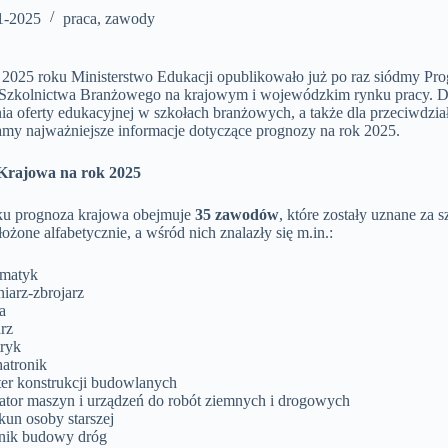
1-2025
praca
,
zawody
a 2025 roku Ministerstwo Edukacji opublikowało już po raz siódmy 
zkolnictwa Branżowego na krajowym i wojewódzkim rynku pracy. Do
nia oferty edukacyjnej w szkołach branżowych, a także dla przeciwdzi
amy najważniejsze informacje dotyczące prognozy na rok 2025.
Krajowa na rok 2025
u prognoza krajowa obejmuje
35 zawodów
, które zostały uznane za 
ułożone alfabetycznie, a wśród nich znalazły się m.in.:
matyk
iarz-zbrojarz
a
rz
tryk
atronik
er konstrukcji budowlanych
ator maszyn i urządzeń do robót ziemnych i drogowych
kun osoby starszej
nik budowy dróg