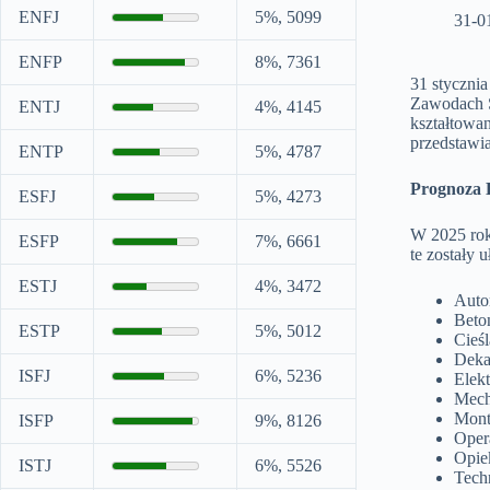
ENFJ
5%, 5099
31-0
ENFP
8%, 7361
31 styczni
Zawodach S
ENTJ
4%, 4145
kształtowa
przedstawi
ENTP
5%, 4787
Prognoza 
ESFJ
5%, 4273
W 2025 rok
ESFP
7%, 6661
te zostały 
ESTJ
4%, 3472
Auto
Beton
ESTP
5%, 5012
Cieśl
Deka
ISFJ
6%, 5236
Elek
Mech
Mont
ISFP
9%, 8126
Oper
Opie
ISTJ
6%, 5526
Tech