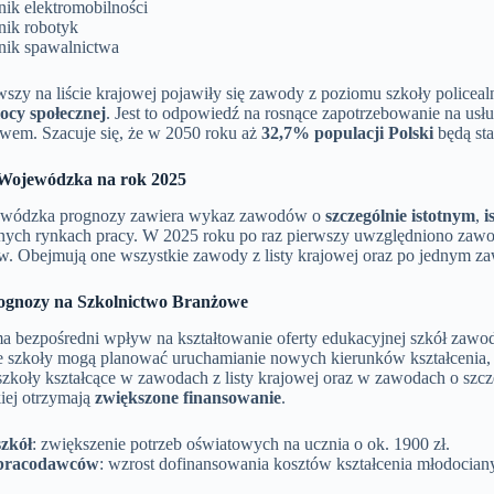
nik elektromobilności
nik robotyk
nik spawalnictwa
wszy na liście krajowej pojawiły się zawody z poziomu szkoły policeal
cy społecznej
. Jest to odpowiedź na rosnące zapotrzebowanie na usłu
twem. Szacuje się, że w 2050 roku aż
32,7% populacji Polski
będą sta
Wojewódzka na rok 2025
ewódzka prognozy zawiera wykaz zawodów o
szczególnie istotnym
,
i
lnych rynkach pracy. W 2025 roku po raz pierwszy uwzględniono zawod
. Obejmują one wszystkie zawody z listy krajowej oraz po jednym zaw
gnozy na Szkolnictwo Branżowe
a bezpośredni wpływ na kształtowanie oferty edukacyjnej szkół zawo
 szkoły mogą planować uruchamianie nowych kierunków kształcenia, 
zkoły kształcące w zawodach z listy krajowej oraz w zawodach o szcze
ej otrzymają
zwiększone finansowanie
.
szkół
: zwiększenie potrzeb oświatowych na ucznia o ok. 1900 zł.
pracodawców
: wzrost dofinansowania kosztów kształcenia młodocia