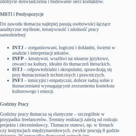
zdobycie doświadczenia i budowanie sieci kontaktów.
MBTI i Predyspozycje
Do zawodu tłumacza najlepiej pasują osobowości łączące
analityczne myślenie, kreatywność i zdolność pracy
samodzielnej:
INTJ
– zorganizowani, logiczni i dokładni, świetni w
analizie i interpretacji tekstów.
INFP
– kreatywni, wrażliwi na niuanse językowe,
otwarci na kultury, idealni do tłumaczeń literackich.
ISTJ
– odpowiedzialni i skrupulatni, sprawdzają się
przy tłumaczeniach technicznych i prawniczych.
INFJ
– intuicyjni i empatyczni, dobrze radzą sobie z
tłumaczeniami wymagającymi zrozumienia kontekstu
kulturowego i emocji.
Godziny Pracy
Godziny pracy tłumacza są elastyczne – szczególnie w
przypadku freelancerów. Terminy realizacji zależą od rodzaju
projektu i zleceniodawcy. Tłumacze etatowi, np. w firmach
czy instytucjach międzynarodowych, zwykle pracują 8 godzin
dziennie. W przypadku tłumaczeń ustnych (np.