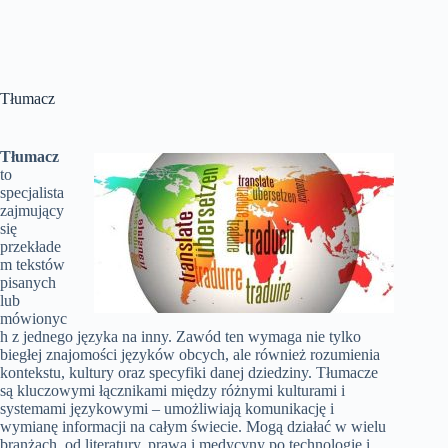
Tłumacz
Tłumacz
to
specjalista
zajmujący
się
przekłade
m tekstów
pisanych
lub
mówionyc
h z jednego języka na inny. Zawód ten wymaga nie tylko
biegłej znajomości języków obcych, ale również rozumienia
kontekstu, kultury oraz specyfiki danej dziedziny. Tłumacze
są kluczowymi łącznikami między różnymi kulturami i
systemami językowymi – umożliwiają komunikację i
wymianę informacji na całym świecie. Mogą działać w wielu
branżach, od literatury, prawa i medycyny po technologię i