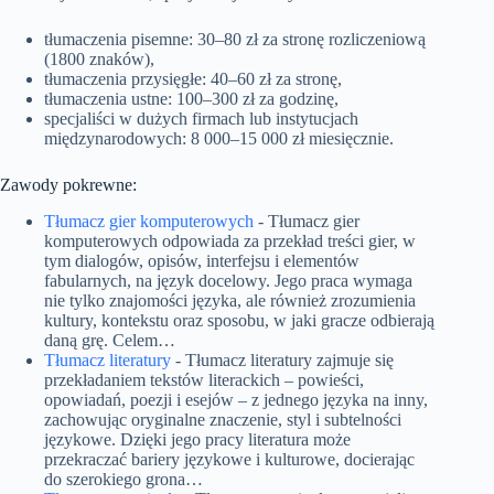
tłumaczenia pisemne: 30–80 zł za stronę rozliczeniową
(1800 znaków),
tłumaczenia przysięgłe: 40–60 zł za stronę,
tłumaczenia ustne: 100–300 zł za godzinę,
specjaliści w dużych firmach lub instytucjach
międzynarodowych: 8 000–15 000 zł miesięcznie.
Zawody pokrewne:
Tłumacz gier komputerowych
-
Tłumacz gier
komputerowych odpowiada za przekład treści gier, w
tym dialogów, opisów, interfejsu i elementów
fabularnych, na język docelowy. Jego praca wymaga
nie tylko znajomości języka, ale również zrozumienia
kultury, kontekstu oraz sposobu, w jaki gracze odbierają
daną grę. Celem…
Tłumacz literatury
-
Tłumacz literatury zajmuje się
przekładaniem tekstów literackich – powieści,
opowiadań, poezji i esejów – z jednego języka na inny,
zachowując oryginalne znaczenie, styl i subtelności
językowe. Dzięki jego pracy literatura może
przekraczać bariery językowe i kulturowe, docierając
do szerokiego grona…