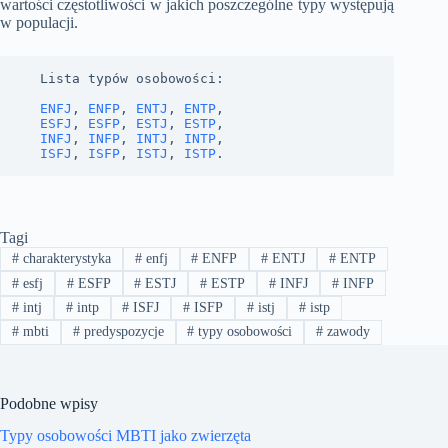
wartości częstotliwości w jakich poszczególne typy występują
w populacji.
Lista typów osobowości:

ENFJ
, 
ENFP
, 
ENTJ
, 
ENTP
ESFJ
, 
ESFP
, 
ESTJ
, 
ESTP
INFJ
, 
INFP
, 
INTJ
, 
INTP
ISFJ
, 
ISFP
, 
ISTJ
, 
ISTP
.
Tagi
#
charakterystyka
#
enfj
#
ENFP
#
ENTJ
#
ENTP
#
esfj
#
ESFP
#
ESTJ
#
ESTP
#
INFJ
#
INFP
#
intj
#
intp
#
ISFJ
#
ISFP
#
istj
#
istp
#
mbti
#
predyspozycje
#
typy osobowości
#
zawody
Podobne wpisy
Typy osobowości MBTI jako zwierzęta